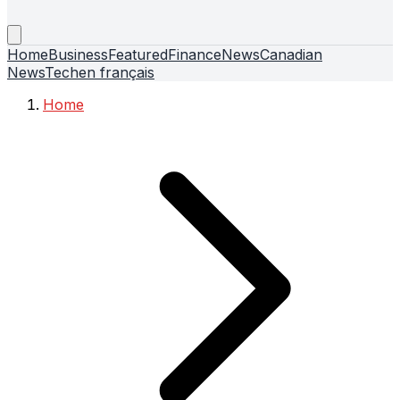
Home
Business
Featured
Finance
News
Canadian
News
Tech
en français
Home