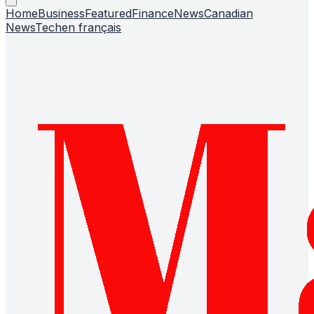
Home
Business
Featured
Finance
News
Canadian
News
Tech
en français