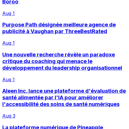
Boroo
Aug 1
Purpose Path désignée meilleure agence de
publicité à Vaughan par ThreeBestRated
Aug 1
Une nouvelle recherche révèle un paradoxe
critique du coaching qui menace le
développement du leadership organisationnel
Aug 1
Aleen Inc. lance une plateforme d'évaluation de
santé alimentée par l'IA pour améliorer
l'accessibilité des soins de santé numériques
Aug 3
La plateforme numérique de Pineapple